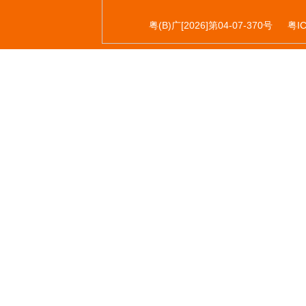
粤(B)广[2026]第04-07-370号
粤I